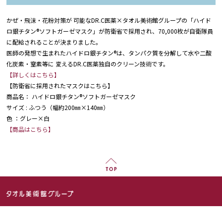
かぜ・飛沫・花粉対策が 可能なDR.C医薬×タオル美術館グループの「ハイド
ロ銀チタン®ソフトガーゼマスク」が防衛省で採用され、70,000枚が自衛隊員
に配給されることが決まりました。
医師の発想で生まれたハイドロ銀チタン®は、タンパク質を分解して水や二酸
化炭素・窒素等に 変えるDR.C医薬独自のクリーン技術です。
【詳しくはこちら】
【防衛省に採用されたマスクはこちら】
商品名： ハイドロ銀チタン®ソフトガーゼマスク
サイズ : ふつう（幅約200㎜×140㎜）
色 ：グレー×白
【商品はこちら】